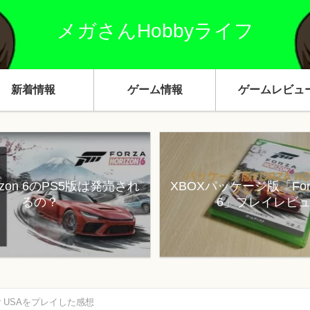
メガさんHobbyライフ
新着情報
ゲーム情報
ゲームレビュ
orizon 6のPS5版は発売され
XBOXパッケージ版「Forza
るの？
6」プレイレビ
lator USAをプレイした感想