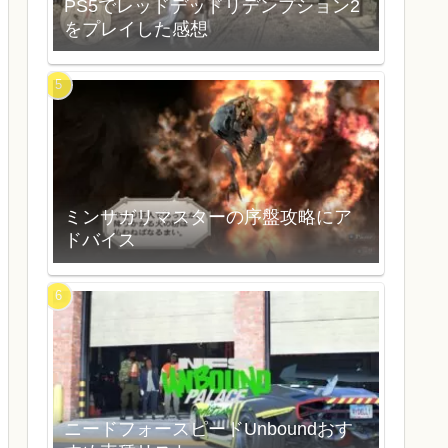
PS5でレッドデッドリデンプション2
をプレイした感想
ミンサガリマスターの序盤攻略にア
ドバイス
ニードフォースピードUnboundおす