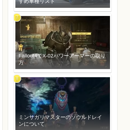
すめ車種リスト
Fallout4でX-02パワーアーマーの取り
方
ミンサガリマスターのソウルドレイ
ンについて