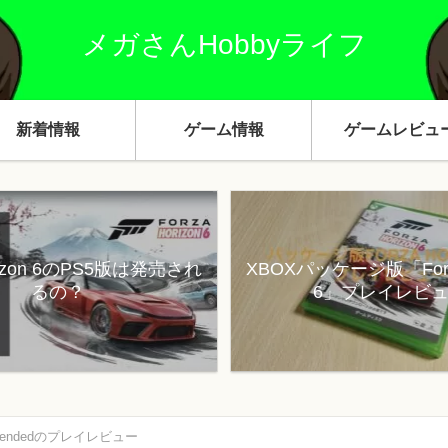
メガさんHobbyライフ
新着情報
ゲーム情報
ゲームレビュ
orizon 6のPS5版は発売され
XBOXパッケージ版「Forza
るの？
6」プレイレビ
 Ascendedのプレイレビュー