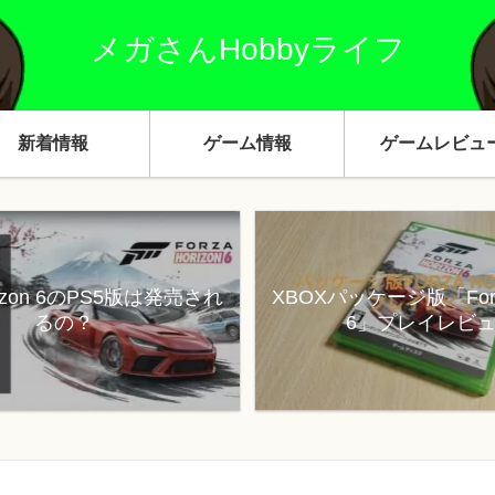
メガさんHobbyライフ
新着情報
ゲーム情報
ゲームレビュ
orizon 6のPS5版は発売され
XBOXパッケージ版「Forza
るの？
6」プレイレビ