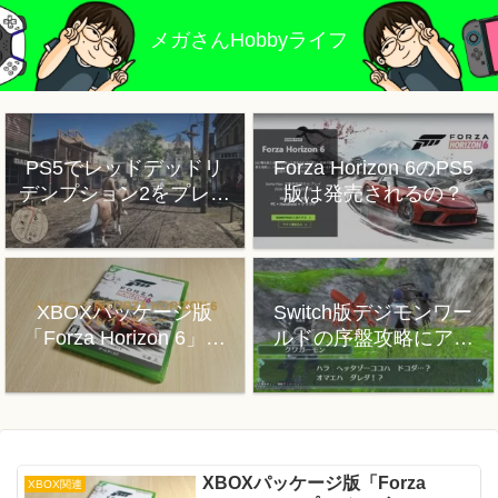
メガさんHobbyライフ
PS5でレッドデッドリ
Forza Horizon 6のPS5
デンプション2をプレイ
版は発売されるの？
した感想
XBOXパッケージ版
Switch版デジモンワー
「Forza Horizon 6」プ
ルドの序盤攻略にアド
レイレビュー
バイス
XBOXパッケージ版「Forza
XBOX関連