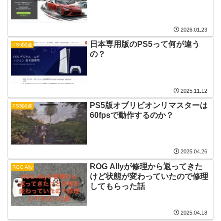
2026.01.23
日本専用版のPS5って何が違う
PS5関連
の？
2025.11.12
PS5版オブリビオンリマスターは
PS5関連
60fpsで動作するのか？
2025.04.26
ROG Allyが修理から返ってきた
ROG Ally
けど状態が変わっていたので修理
してもらった話
2025.04.18