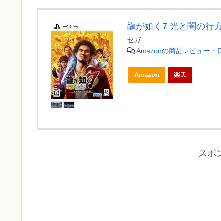
龍が如く7 光と闇の行方
セガ
Amazonの商品レビュー
Amazon
楽天
スポ