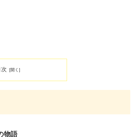
目次
の物語