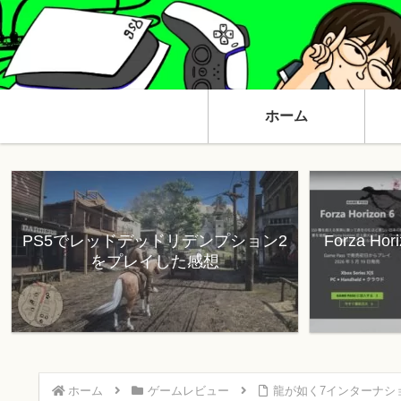
ホーム
PS5でレッドデッドリデンプション2
Forza H
をプレイした感想
ホーム
ゲームレビュー
龍が如く7インターナシ