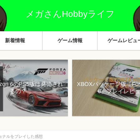
メガさんHobbyライフ
新着情報
ゲーム情報
ゲームレビュ
orizon 6のPS5版は発売され
XBOXパッケージ版「Forza
るの？
6」プレイレビ
ョナルをプレイした感想