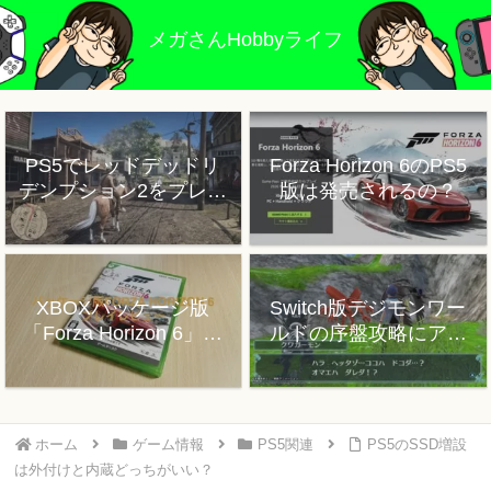
メガさんHobbyライフ
PS5でレッドデッドリ
Forza Horizon 6のPS5
デンプション2をプレイ
版は発売されるの？
した感想
XBOXパッケージ版
Switch版デジモンワー
「Forza Horizon 6」プ
ルドの序盤攻略にアド
レイレビュー
バイス
ホーム
ゲーム情報
PS5関連
PS5のSSD増設
は外付けと内蔵どっちがいい？