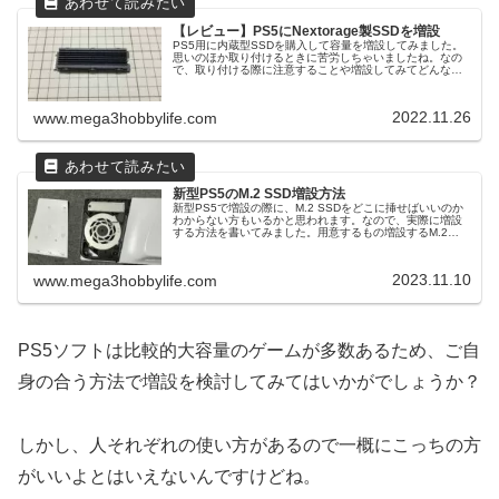
【レビュー】PS5にNextorage製SSDを増設
PS5用に内蔵型SSDを購入して容量を増設してみました。
思いのほか取り付けるときに苦労しちゃいましたね。なの
で、取り付ける際に注意することや増設してみてどんな感
じだったのかを書いてみました。※2024年1月9日 記事更
新Nextorage製...
2022.11.26
www.mega3hobbylife.com
新型PS5のM.2 SSD増設方法
新型PS5で増設の際に、M.2 SSDをどこに挿せばいいのか
わからない方もいるかと思われます。なので、実際に増設
する方法を書いてみました。用意するもの増設するM.2
SSDとヒートシンク。（一体型になっているのがおすす
め）プラスドライバー。...
2023.11.10
www.mega3hobbylife.com
PS5ソフトは比較的大容量のゲームが多数あるため、ご自
身の合う方法で増設を検討してみてはいかがでしょうか？
しかし、人それぞれの使い方があるので一概にこっちの方
がいいよとはいえないんですけどね。