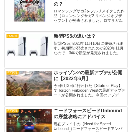
の？
ロマンシングサガ2をフルリメイクした作
品【ロマンシングサガ2 リベンジオブザ
セブン】が発表されました。ロマサガ2を
プレイしたことがないので、これを機に
やってみるのも良いかもしれない。た
だ、リメイク前と何が違うのか気になっ
新型PS5の違いは？
PS5関連
たので調べてみました...
新型PS5が2023年11月10日に発売されま
す。初期型が発売されたのが2020年11月
なので、3年で新型が発売されました。何
が変わったのか気になったので色々調べ
てみました。※2024年1月23日 記事更
新新型機は何が違う？新型PS5の最大...
ホライゾン2の最新アプデが公開
PS5関連
に【2022年6月】
今日6月3日に行われた【State of Play】
でHorizon Forbidden Westの最新アップデ
ートが公開されました。今回のアプデで
どんなところが変わっているのかまとめ
てみました。追加された要素最新アップ
デートを追加すると以...
ニードフォースピードUnbound
PS5関連
の序盤攻略にアドバイス
現在プレイ中の【Need for Speed
Unbound（ニードフォースピードアンバ