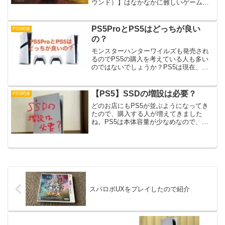
ウンド）】はなかなかに難しいゲームで
すね。なので、序盤にこうすると少しは
楽に進めるんじゃないかと思ったことを
書いてみました。最初はグリップ重視が
PS5ProとPS5はどっちが良い
PS5関連
おすすめ...
の？
モンスターハンターワイルズも発売され
るのでPS5の購入を考えている人も多い
のではないでしょうか？PS5は現在、通
常モデルと性能向上型のProモデルの２機
種が発売されています。どちらを購入す
れば良いか迷う人もいるはず。そこで、
【PS5】SSDの増設は必要？
PS5関連
初めて購入する人...
どのお店にもPS5が並ぶようになってき
たので、購入する人が増えてきました
ね。PS5は本体容量が少なめなので、増
設が必要かどうか悩む方も多いのではな
いでしょうか？個人的に持っているゲー
ムの容量からSSDの増設が必要になるの
か調べてみました。S...
スパロボUXをプレイしたので紹介