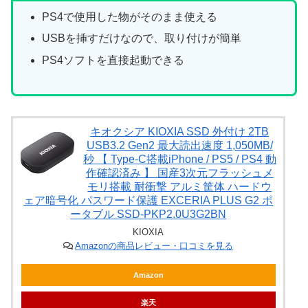
PS4で使用した物がそのまま使える
USBを挿すだけなので、取り付けが簡単
PS4ソフトを直接起動できる
キオクシア KIOXIA SSD 外付け 2TB
USB3.2 Gen2 最大読出速度 1,050MB/
秒 【 Type-C搭載iPhone / PS5 / PS4 動
作確認済み 】 国産3次元フラッシュメ
モリ搭載 耐衝撃 アルミ筐体 ハードウ
ェア暗号化 パスワード保護 EXCERIA PLUS G2 ポ
ータブル SSD-PKP2.0U3G2BN
KIOXIA
Amazonの商品レビュー・口コミを見る
Amazon
楽天