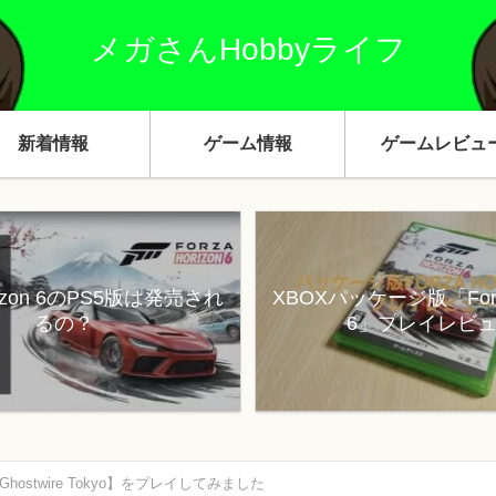
メガさんHobbyライフ
新着情報
ゲーム情報
ゲームレビュ
orizon 6のPS5版は発売され
XBOXパッケージ版「Forza
るの？
6」プレイレビ
Ghostwire Tokyo】をプレイしてみました