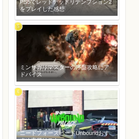
PS5でレッドデッドリデンプション2
をプレイした感想
ミンサガリマスターの序盤攻略にア
ドバイス
ニードフォースピードUnboundおす