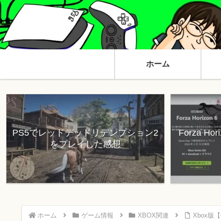
ホーム
PS5でレッドデッドリデンプション2
Forza H
をプレイした感想
ホーム
ゲーム情報
XBOX関連
Xbox版【