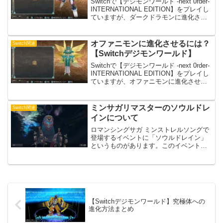
Switchで【デジモンワールド -next 0rder-
INTERNATIONAL EDITION】をプレイし
ていますが、ダークドラモンに進化させ
ることが出来たのでおすすめの進化ルー
トと必要能力を紹介。おすすめ進化ルー
トと必要能力ダーク...
オファニモンに進化させるには？
Switch関連
【Switchデジモンワールド】
Switchで【デジモンワールド -next 0rder-
INTERNATIONAL EDITION】をプレイし
ていますが、オファニモンに進化させる
ことが出来たのでおすすめの進化ルート
と必要能力を紹介。※2023年4月2日 記
事更新おすす...
ミンサガリマスターのソウルドレ
Switch関連
インについて
ロマンシングサガ ミンストレルソングで
登場するイベントに「ソウルドレイン」
というものがあります。このイベントは
発生から解決の仕方までかなりわかりに
くいですよね。何故か先に進まないこと
がありました。なので、クリアしたやり
方を書いてみました。進...
【Switchデジモンワールド】究極体への
進化方法まとめ