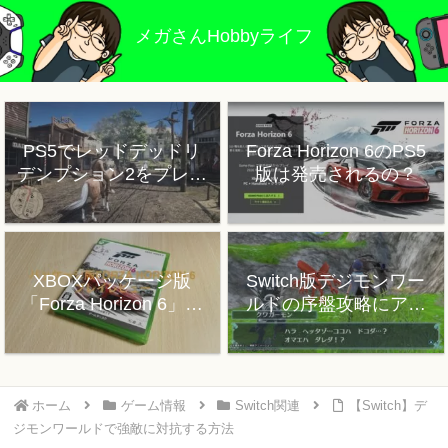
メガさんHobbyライフ
PS5でレッドデッドリ
Forza Horizon 6のPS5
デンプション2をプレイ
版は発売されるの？
した感想
XBOXパッケージ版
Switch版デジモンワー
「Forza Horizon 6」プ
ルドの序盤攻略にアド
レイレビュー
バイス
ホーム
ゲーム情報
Switch関連
【Switch】デ
ジモンワールドで強敵に対抗する方法