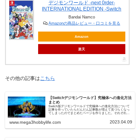
デジモンワールド -next 0rder-
INTERNATIONAL EDITION -Switch
Bandai Namco
Amazonの商品レビュー・口コミを見る
Amazon
楽天
その他の記事は
こちら
【Switchデジモンワールド】究極体への進化方法
まとめ
Switch版デジモンワールドで究極体への進化方法について
記事を作っていたらだんだん記事数が増えて見づらくなっ
てしまったのでまとめたページを作りました。それぞれの
ページに進化方法が書いてあるので、進化させたいデジモ
ンがいたらご覧ください。各...
2023.04.09
www.mega3hobbylife.com