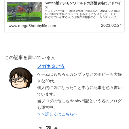
Switch版デジモンワールドの序盤攻略にアドバイ
ス
デジモンワールド -next 0rder- INTERNATIONAL EDITION
がSwitchで手軽にプレイできるようになりました。ただ、
初めてプレイする人には本作の独特のゲームシステムに慣
れるまで少々大変かもしれませんね。そこで序盤...
2023.02.24
www.mega3hobbylife.com
この記事を書いている人
メガネ３ごう
ゲームはもちろんガンプラなどのホビーも大好
きな30代。
個人的に気になったこと中心に記事を色々書い
ています。
当ブログの他にもHobby日記という名のブログ
も運営中。
＞＞詳しくはこちらへ