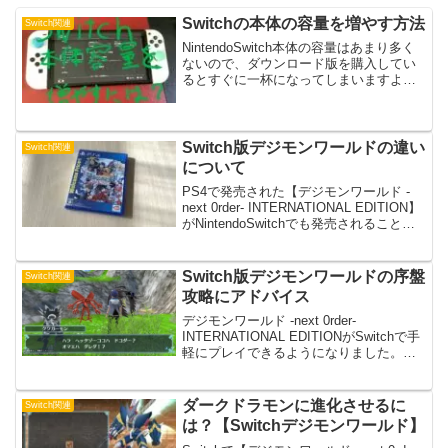
Switchの本体の容量を増やす方法
Switch関連
NintendoSwitch本体の容量はあまり多く
ないので、ダウンロード版を購入してい
るとすぐに一杯になってしまいますよ
ね。なので、本体容量を増やすにはどう
すればいいのか書いてみました。※2023
年3月9日 記事更新本体容量について
Nint...
Switch版デジモンワールドの違い
Switch関連
について
PS4で発売された【デジモンワールド -
next 0rder- INTERNATIONAL EDITION】
がNintendoSwitchでも発売されることと
なりました。PS4でプレイしていたソフ
トなので、Switch版はどのようなものに
な...
Switch版デジモンワールドの序盤
Switch関連
攻略にアドバイス
デジモンワールド -next 0rder-
INTERNATIONAL EDITIONがSwitchで手
軽にプレイできるようになりました。た
だ、初めてプレイする人には本作の独特
のゲームシステムに慣れるまで少々大変
かもしれませんね。そこで序盤...
ダークドラモンに進化させるに
Switch関連
は？【Switchデジモンワールド】