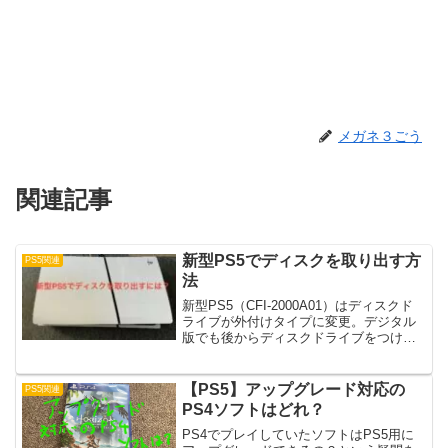
メガネ３ごう
関連記事
新型PS5でディスクを取り出す方
PS5関連
法
新型PS5（CFI-2000A01）はディスクド
ライブが外付けタイプに変更。デジタル
版でも後からディスクドライブをつけら
れるようになりました。その影響か旧型
と少し違う部分もあります。その異なる
部分やディスクの取り出し方について書
【PS5】アップグレード対応の
PS5関連
いてみました...
PS4ソフトはどれ？
PS4でプレイしていたソフトはPS5用に