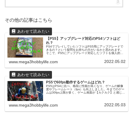
その他の記事はこちら
【PS5】アップグレード対応のPS4ソフトはど
れ？
PS4でプレイしていたソフトはPS5用にアップグレードで
きるの？という疑問をお持ちの方がいるかと思われます。
そこで、PS5にアップグレード対応したソフトを個人的に
わかる範囲でリスト化してみました！PS4パッケージソフ
トをアップグレードする場...
2022.05.02
www.mega3hobbylife.com
PS5で60fps動作するゲームはどれ？
PS5はPS4に比べ、格段に性能が高くなり、ゲームの解像
度やフレームレート（fps）も向上しました。今までのゲー
ムは30fps上限が多く、ゲーム画面が【カクカク】と感じる
方も多かったのではないでしょうか。PS5では60fpsで動作
するものが...
2022.05.03
www.mega3hobbylife.com