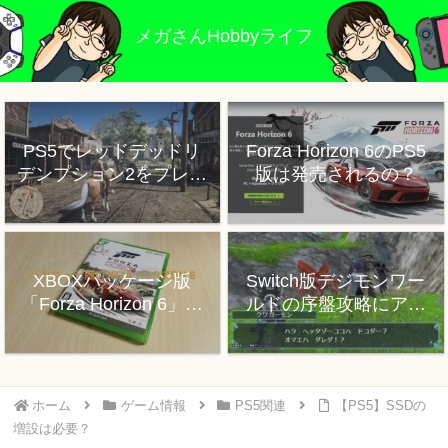
メガさんHobbyライフ
PS5でレッドデッドリ
Forza Horizon 6のPS5
デンプション2をプレイ
版は発売されるの？
した感想
XBOXパッケージ版
Switch版デジモンワー
「Forza Horizon 6」プ
ルドの序盤攻略にアド
レイレビュー
バイス
ホーム
ゲーム情報
PS5関連
【PS5】SSDの
増設は必要？