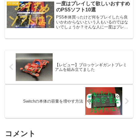
してみた感想を書いていきます。アップ
一度はプレイして欲しいおすすめ
PS5関連
デートの配信日と適用方法...
のPS5ソフト10選
PS5本体買ったけど何をプレイしたら良
いかわからないという人もいるのではな
いでしょうか？そんな人に一度はプレイ
して欲しいオススメのPS5ソフトを10本
を紹介したいと思います。気になるもの
があればぜひプレイしてみてください。
PS5のオススメソ...
【レビュー】ブロッケンギガントプレミ
アムを組み立てました
Switchの本体の容量を増やす方法
コメント