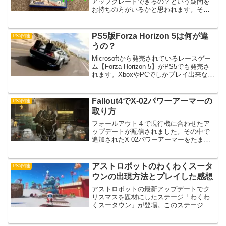
アップグレードできるの？という疑問を
お持ちの方がいるかと思われます。そこ
で、PS5にアップグレード対応したソフ
トを個人的にわかる範囲でリスト化して
みました！PS4パッケージソフトをアッ
PS5版Forza Horizon 5は何が違
PS5関連
プグレードする場...
うの？
Microsoftから発売されているレースゲー
ム【Forza Horizon 5】がPS5でも発売さ
れます。XboxやPCでしかプレイ出来なか
った本作品が、まさかPS5でプレイでき
るようになるとは夢にも思いませんでし
た。僕自身とても好きな作...
Fallout4でX-02パワーアーマーの
PS5関連
取り方
フォールアウト４で現行機に合わせたア
ップデートが配信されました。その中で
追加されたX-02パワーアーマーをたまた
ま見つけました。ただ、取り方がよくわ
からなかったのでその方法を書いていき
ます。X-02が置いてある場所X-02パワー
アストロボットのわくわくスータ
PS5関連
アーマーはボ...
ウンの出現方法とプレイした感想
アストロボットの最新アップデートでク
リスマスを題材にしたステージ「わくわ
くスータウン」が登場。このステージで
は新たなボットやアイテムが入手できる
ようになっています。出現方法とプレイ