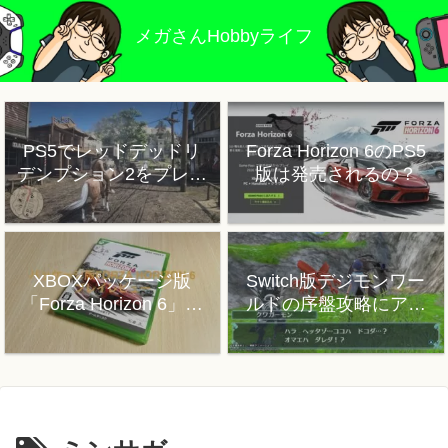
メガさんHobbyライフ
PS5でレッドデッドリ
Forza Horizon 6のPS5
デンプション2をプレイ
版は発売されるの？
した感想
XBOXパッケージ版
Switch版デジモンワー
「Forza Horizon 6」プ
ルドの序盤攻略にアド
レイレビュー
バイス