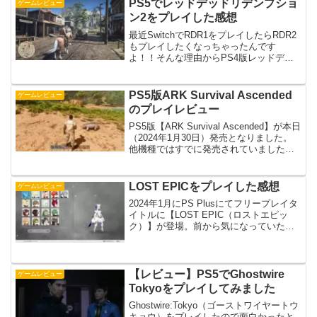
PS5でレッドデッドリデンプショ
ゲームレビュー
ン2をプレイした感想
最近SwitchでRDR1をプレイしたらRDR2
もプレイしたくなっちゃったんです
よ！！そんな理由からPS4版レッドデッ
ドリデンプション2（RDR2）をPS5でプ
レイしてみました。PS5ではどう動作す
るのかも気になっていたんですよね。実
PS5版ARK Survival Ascended
ゲームレビュー
際にプ...
のプレイレビュー
PS5版【ARK Survival Ascended】が本日
（2024年1月30日）発売となりました。
他機種ではすでに発売されていました
が、PS5でもようやく発売しましたね。
どんな感じか気になったので購入しプレ
イしてみました。オフラインでプ...
LOST EPICをプレイした感想
ゲームレビュー
2024年1月にPS Plusにてフリープレイタ
イトルに【LOST EPIC（ロストエピッ
ク）】が登場。前から気になっていたゲ
ームなので早速プレイしてみました。ど
んな感じだったのか感想を書いていきた
いと思います。どんなゲームプレイして
みた動...
【レビュー】PS5でGhostwire
ゲームレビュー
Tokyoをプレイしてみました
Ghostwire:Tokyo（ゴーストワイヤートウ
キョウ）をプレイしたので面白かったと