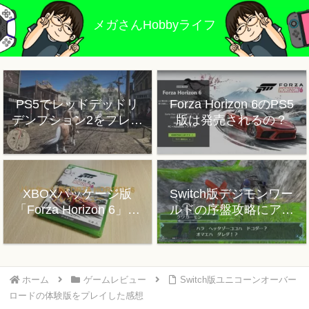
メガさんHobbyライフ
PS5でレッドデッドリ
Forza Horizon 6のPS5
デンプション2をプレイ
版は発売されるの？
した感想
XBOXパッケージ版
Switch版デジモンワー
「Forza Horizon 6」プ
ルドの序盤攻略にアド
レイレビュー
バイス
ホーム
ゲームレビュー
Switch版ユニコーンオーバー
ロードの体験版をプレイした感想