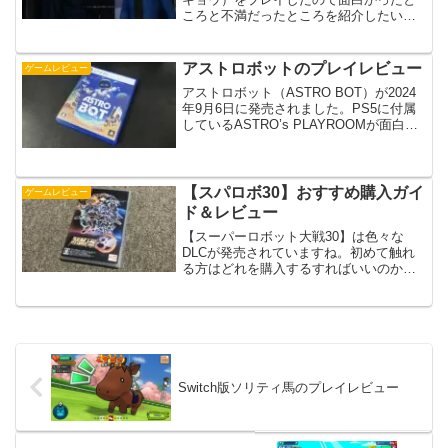
ころと不満だったところを紹介したいと
思います。ここ最近、頻繁にセールが行
われているので購入しやすくなっていま
すよね。Ghostwire:Tokyoの対応...
アストロボットのプレイレビュー
ゲームレビュー
アストロボット（ASTRO BOT）が2024
年9月6日に発売されました。PS5に付属
しているASTRO’s PLAYROOMが面白か
ったので楽しみに待っていました。実際
にプレイしてみて感じたことを書いてい
きます。2024年TGAでこのゲー...
【スパロボ30】おすすめ購入ガイ
ゲームレビュー
ド＆レビュー
【スーパーロボット大戦30】は色々な
DLCが発売されていますね。初めて触れ
る方はどれを購入するすればいいのか分
かりにくいかもしれません。なので、個
人的におすすめの買い方を紹介したいと
思います。スパロボ30はどれがおすす
め？個人的にはパッケー...
Switch版ソリティ馬のプレイレビュー