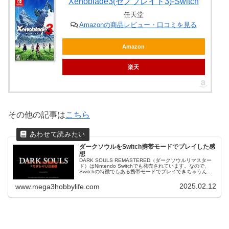
Xenoblade3(ゼノブレイド3)-Switch
任天堂
Amazonの商品レビュー・口コミを見る
Amazon
楽天
その他の記事は
こちら
ダークソウルをSwitch携帯モードでプレイした感
想
DARK SOULS REMASTERED（ダークソウルリマスター
ド）はNintendo Switchでも発売されています。なので、
Switchの特徴でもある携帯モードでプレイできちゃうんで
すよね。実際にプレイしてみてどんな感じだったのか感...
2025.02.12
www.mega3hobbylife.com