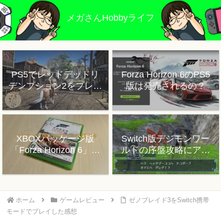
メガさんHobbyライフ
PS5でレッドデッドリ
Forza Horizon 6のPS5
デンプション2をプレイ
版は発売されるの？
した感想
XBOXパッケージ版
Switch版デジモンワー
「Forza Horizon 6」プ
ルドの序盤攻略にアド
レイレビュー
バイス
ホーム
ゲームレビュー
ゼノブレイド3をSwitch携帯
モードでプレイした感想