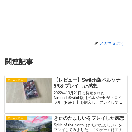
メガネ３ごう
関連記事
【レビュー】Switch版ペルソナ
ゲームレビュー
5Rをプレイした感想
2022年10月21日に発売された
NintendoSwitch版【ペルソナ5 ザ・ロイ
ヤル（P5R）】を購入し、プレイしてみ
ました。実際にどんな感じだったのかプ
レイしてみた感想を書いていきたいと思
います。プレイ動画Switch携帯モードで
きたのたましいをプレイした感想
ゲームレビュー
プ...
Spirit of the North（きたのたましい）を
プレイしてみました。このゲームは主人