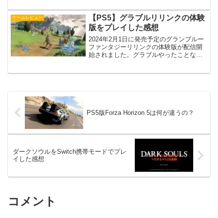
が、PSストアのウインターセールで安く
なっていたので。プレイしてみた感想...
【PS5】グラブルリリンクの体験
ゲームレビュー
版をプレイした感想
2024年2月1日に発売予定のグランブルー
ファンタジーリリンクの体験版が配信開
始されました。グラブルやったことない
けどどんなゲームなのか気になったので
早速プレイ。どんな感じだったのか感想
を書いていきます。プレイ機種はPS5版
となります。※2...
PS5版Forza Horizon 5は何が違うの？
ダークソウルをSwitch携帯モードでプレ
イした感想
コメント