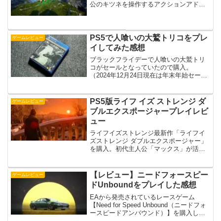
公のキツネを操作するアクションアドベ
ンチャーゲームとなっています。どんな
感じだったのか感想を書いていきたいと
思います。プレイ機種はXbox Ser...
PS5で人喰いの大鷲トリコをプレ
ゲームレビュー
イしてみた感想
ブラックフライデーで人喰いの大鷲トリ
コがセールとなっていたので購入。
（2024年12月24日現在は年末年始セール
で安くなっています。）プレイしようか
なと思っていたけど結局プレイしていな
かったんですよね。発売されたのが2016
PS5版ライフ イズ ストレンジ ダ
ゲームレビュー
年となっているの...
ブルエクスポージャープレイレビ
ュー
ライフイズストレンジ最新作「ライフイ
ズストレンジ ダブルエクスポージャー」
を購入。初代主人公「マックス」が活躍
する続編ということで期待していたんで
すよね。プレイしてみてどんな感じだっ
たのか書いていきます。※ネタバレ要素
【レビュー】ニードフォースピー
ゲームレビュー
が含まれるので閲覧にご...
ドUnboundをプレイした感想
EAから発売されているレースゲーム
【Need for Speed Unbound（ニードフォ
ースピードアンバウンド）】を購入して
みました。12月2日に発売したばかりです