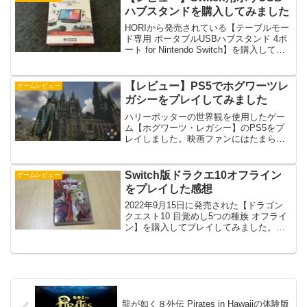
※2023...
ハブスタンドを購入してみました
HORIから発売されている【テーブルモー
ド専用 ポータブルUSBハブスタンド 4ポ
ート for Nintendo Switch】を購入してみ
ました。Nintendo Switch用に作られた公
式ライセンスの周辺機器となっていま
す。どんな感じ...
【レビュー】PS5でホグワーツレ
ゲームレビュー
ガシーをプレイしてみました
ハリーポッターの世界観を使用したゲー
ム【ホグワーツ・レガシー】のPS5をプ
レイしました。映画ファンにはたまらな
い内容のゲームとなっていますが、実際
にどんな感じだったのかを良かった点・
悪かった点でまとめてみました。良かっ
Switch版ドラクエ10オフライン
ゲームレビュー
た点ホグワーツを冒険で...
をプレイした感想
2022年9月15日に発売された【ドラゴン
クエスト10 目覚めし5つの種族 オフライ
ン】を購入してプレイしてみました。ド
ラクエ10（略称）はオンライン専用ソフ
トだったので、気になっていたけどプレ
イしていなかったんですよね。オフライ
ンで1人で...
龍が如く８外伝 Pirates in Hawaiiの体験版