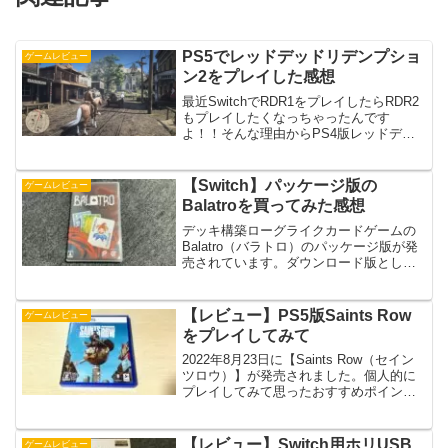
PS5でレッドデッドリデンプショ
ゲームレビュー
ン2をプレイした感想
最近SwitchでRDR1をプレイしたらRDR2
もプレイしたくなっちゃったんです
よ！！そんな理由からPS4版レッドデッ
ドリデンプション2（RDR2）をPS5でプ
レイしてみました。PS5ではどう動作す
るのかも気になっていたんですよね。実
【Switch】パッケージ版の
ゲームレビュー
際にプ...
Balatroを買ってみた感想
デッキ構築ローグライクカードゲームの
Balatro（バラトロ）のパッケージ版が発
売されています。ダウンロード版として
さまざまな機種で発売されており人気の
ゲームとなっていますよね。どんなゲー
ムなのか気になっていたのでNintendo
【レビュー】PS5版Saints Row
ゲームレビュー
Swit...
をプレイしてみて
2022年8月23日に【Saints Row（セイン
ツロウ）】が発売されました。個人的に
プレイしてみて思ったおすすめポイント
と気になる点を紹介していきます。それ
にしても久しぶりに発売されましたよ
ね。プレイ機種はPS5版となります。
【レビュー】Switch用ホリUSB
ゲームレビュー