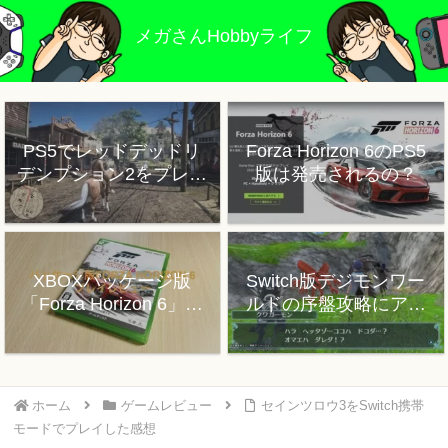
メガさんHobbyライフ
PS5でレッドデッドリ
Forza Horizon 6のPS5
デンプション2をプレイ
版は発売されるの？
した感想
XBOXパッケージ版
Switch版デジモンワー
「Forza Horizon 6」プ
ルドの序盤攻略にアド
レイレビュー
バイス
ホーム
ゲームレビュー
セインツロウ3をSwitch携帯
モードでプレイした感想