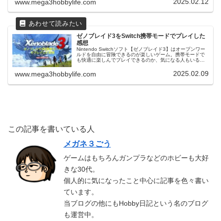
2025.02.12
www.mega3hobbylife.com
ゼノブレイド3をSwitch携帯モードでプレイした
感想
Nintendo Switchソフト【ゼノブレイド3】はオープンワー
ルドを自由に冒険できるのが楽しいゲーム。携帯モードで
も快適に楽しんでプレイできるのか、気になる人もいるの
ではないでしょうか？なので、プレイしてみた感想を書い
ていきます。携帯...
2025.02.09
www.mega3hobbylife.com
この記事を書いている人
メガネ３ごう
ゲームはもちろんガンプラなどのホビーも大好
きな30代。
個人的に気になったこと中心に記事を色々書い
ています。
当ブログの他にもHobby日記という名のブログ
も運営中。