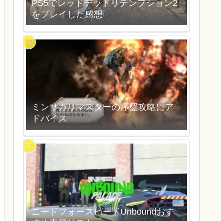
PS5でレッドデッドリデンプション2
をプレイした感想
ミンサガリマスターの序盤攻略にア
ドバイス
ニードフォースピードUnboundおす