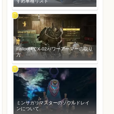
すめ車種リスト
Fallout4でX-02パワーアーマーの取り
方
ミンサガリマスターのソウルドレイ
ンについて