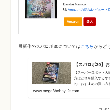
Bandai Namco
Amazonの商品レビュー
Amazon
楽天
最新作のスパロボ30については
こちら
からど
【スパロボ30】
【スーパーロボット大戦
方はどれを購入するす
的におすすめの買い方
個人的にはパッケー...
www.mega3hobbylife.com
スポ