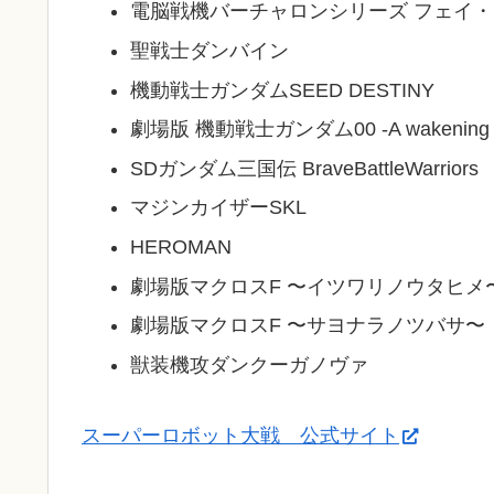
電脳戦機バーチャロンシリーズ フェイ・
聖戦士ダンバイン
機動戦士ガンダムSEED DESTINY
劇場版 機動戦士ガンダム00 -A wakening of th
SDガンダム三国伝 BraveBattleWarriors
マジンカイザーSKL
HEROMAN
劇場版マクロスF 〜イツワリノウタヒメ
劇場版マクロスF 〜サヨナラノツバサ〜
獣装機攻ダンクーガノヴァ
スーパーロボット大戦 公式サイト