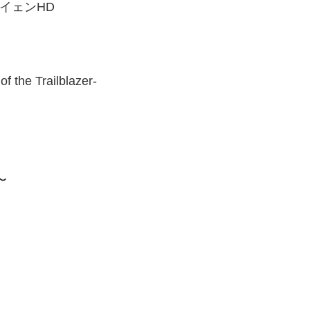
イェンHD
e Trailblazer-
〜