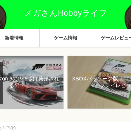
メガさんHobbyライフ
新着情報
ゲーム情報
ゲームレビュ
orizon 6のPS5版は発売され
XBOXパッケージ版「Forza
るの？
6」プレイレビ
たので紹介