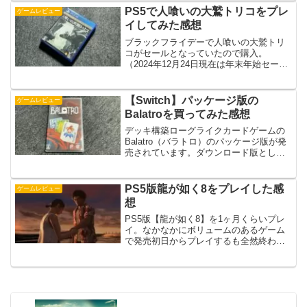
記...
PS5で人喰いの大鷲トリコをプレ
ゲームレビュー
イしてみた感想
ブラックフライデーで人喰いの大鷲トリ
コがセールとなっていたので購入。
（2024年12月24日現在は年末年始セール
で安くなっています。）プレイしようか
なと思っていたけど結局プレイしていな
かったんですよね。発売されたのが2016
【Switch】パッケージ版の
ゲームレビュー
年となっているの...
Balatroを買ってみた感想
デッキ構築ローグライクカードゲームの
Balatro（バラトロ）のパッケージ版が発
売されています。ダウンロード版として
さまざまな機種で発売されており人気の
ゲームとなっていますよね。どんなゲー
ムなのか気になっていたのでNintendo
PS5版龍が如く8をプレイした感
ゲームレビュー
Swit...
想
PS5版【龍が如く8】を1ヶ月くらいプレ
イ。なかなかにボリュームのあるゲーム
で発売初日からプレイするも全然終わら
ず。ようやくストーリーをクリアできた
のでその感想を書いていきます。ゲーム
の基本情報発売日は2024年1月26日でメ
ーカー価格9,...