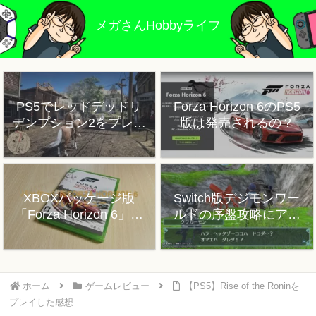
メガさんHobbyライフ
PS5でレッドデッドリ
Forza Horizon 6のPS5
デンプション2をプレイ
版は発売されるの？
した感想
XBOXパッケージ版
Switch版デジモンワー
「Forza Horizon 6」プ
ルドの序盤攻略にアド
レイレビュー
バイス
ホーム
ゲームレビュー
【PS5】Rise of the Roninを
プレイした感想