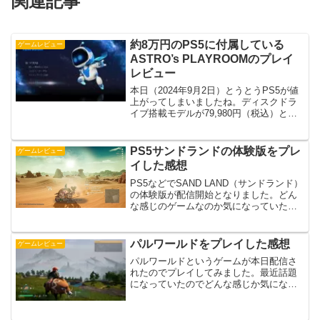
関連記事
約8万円のPS5に付属している
ゲームレビュー
ASTRO’s PLAYROOMのプレイ
レビュー
本日（2024年9月2日）とうとうPS5が値
上がってしまいましたね。ディスクドラ
イブ搭載モデルが79,980円（税込）とな
り昨年に比べ13,000円高くなりました。
そんなPS5には標準付属となっているゲ
ームソフトがあります。その名も
PS5サンドランドの体験版をプレ
ゲームレビュー
【AST...
イした感想
PS5などでSAND LAND（サンドランド）
の体験版が配信開始となりました。どん
な感じのゲームなのか気になっていたの
で早速プレイ。プレイした感想を書いて
いきたいと思います。ゲームの基本情報
2024年4月25日発売でメーカー価格8,910
パルワールドをプレイした感想
ゲームレビュー
円...
パルワールドというゲームが本日配信さ
れたのでプレイしてみました。最近話題
になっていたのでどんな感じか気になっ
ていたんですよね。実際にプレイした感
想を書いていきます。プレイ機種はXbox
Series Xになります。※2024年1月21日