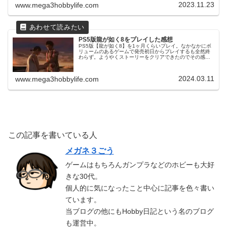
ださい。PS5のオススメソ...
2023.11.23
www.mega3hobbylife.com
PS5版龍が如く8をプレイした感想
PS5版【龍が如く8】を1ヶ月くらいプレイ。なかなかにボ
リュームのあるゲームで発売初日からプレイするも全然終
わらず。ようやくストーリーをクリアできたのでその感想
を書いていきます。ゲームの基本情報発売日は2024年1月
26日でメーカー価格9,...
2024.03.11
www.mega3hobbylife.com
この記事を書いている人
メガネ３ごう
ゲームはもちろんガンプラなどのホビーも大好
きな30代。
個人的に気になったこと中心に記事を色々書い
ています。
当ブログの他にもHobby日記という名のブログ
も運営中。