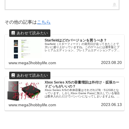
その他の記事は
こちら
Starfieldはどのバージョンを買うべき？
Starfield（スターフィード）の発売日が迫ってきたことで
大いに盛り上がっていますね。このゲームには通常版とプ
レミアムエディション、プレミアムエディションアップグ
レードの３種類が発売されます。予約しようと思ったけ
ど、どのバージョンがいい...
2023.08.20
www.mega3hobbylife.com
Xbox Series X/Sの容量増設は外付け・拡張カー
ドどっちがいいの？
Xbox Series X/Sの本体容量はそれぞれ1TB・512GBとな
っています。しかしXbox Game Passに加入している場合
は数本入れただけでパンパンになってしまいますよね。調
べてみるとXbox Series X/Sにはストレー...
2023.06.13
www.mega3hobbylife.com