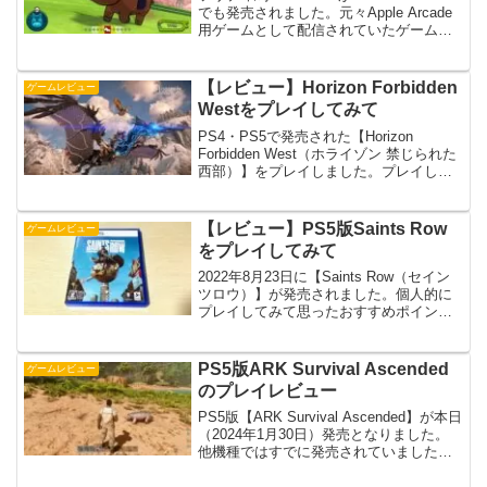
でも発売されました。元々Apple Arcade
用ゲームとして配信されていたゲームと
なります。気になっていたゲームでもあ
るので早速購入しました。どんな感じだ
ったのかプレイした感想を...
【レビュー】Horizon Forbidden
ゲームレビュー
Westをプレイしてみて
PS4・PS5で発売された【Horizon
Forbidden West（ホライゾン 禁じられた
西部）】をプレイしました。プレイして
みてどんな感じだったのか記事にしてみ
ました。このゲームはPS5無料アップグ
レード対応なので、僕の場合はPS4...
【レビュー】PS5版Saints Row
ゲームレビュー
をプレイしてみて
2022年8月23日に【Saints Row（セイン
ツロウ）】が発売されました。個人的に
プレイしてみて思ったおすすめポイント
と気になる点を紹介していきます。それ
にしても久しぶりに発売されましたよ
ね。プレイ機種はPS5版となります。
PS5版ARK Survival Ascended
ゲームレビュー
※2023...
のプレイレビュー
PS5版【ARK Survival Ascended】が本日
（2024年1月30日）発売となりました。
他機種ではすでに発売されていました
が、PS5でもようやく発売しましたね。
どんな感じか気になったので購入しプレ