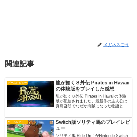
メガネ３ごう
関連記事
龍が如く８外伝 Pirates in Hawaii
ゲームレビュー
の体験版をプレイした感想
龍が如く８外伝 Pirates in Hawaiiの体験
版が配信されました。最新作の主人公は
真島吾朗でなぜか海賊になった物語とな
るようです。どんなゲームとなっている
のか気になったので、PS5の体験版を早
速プレイ。感想を書いていきます。体験
Switch版ソリティ馬のプレイレビ
ゲームレビュー
版...
ュー
ソリティ馬 Ride On！がNintendo Switch