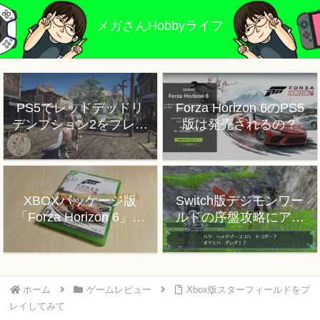
メガさんHobbyライフ
PS5でレッドデッドリ
Forza Horizon 6のPS5
デンプション2をプレイ
版は発売されるの？
した感想
XBOXパッケージ版
Switch版デジモンワー
「Forza Horizon 6」プ
ルドの序盤攻略にアド
レイレビュー
バイス
ホーム
ゲームレビュー
Xbox版スターフィールドをプ
レイしてみて