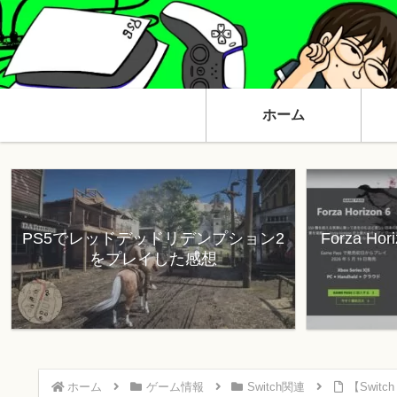
ホーム
PS5でレッドデッドリデンプション2
Forza H
をプレイした感想
ホーム
ゲーム情報
Switch関連
【Swi