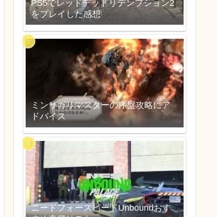
PS5でレッドデッドリデンプション2
をプレイした感想
ミンサガリマスターの序盤攻略にア
ドバイス
ニードフォースピードUnboundおす