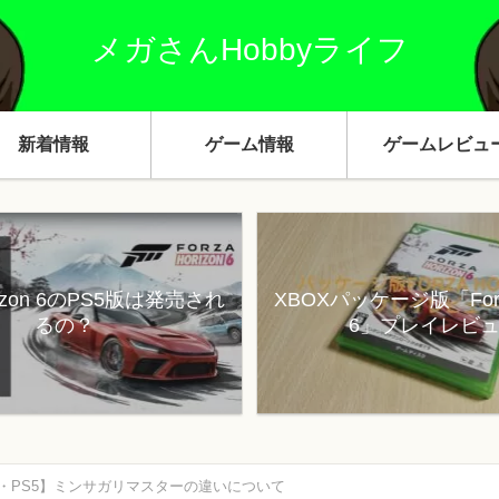
メガさんHobbyライフ
新着情報
ゲーム情報
ゲームレビュ
orizon 6のPS5版は発売され
XBOXパッケージ版「Forza
るの？
6」プレイレビ
tch・PS5】ミンサガリマスターの違いについて