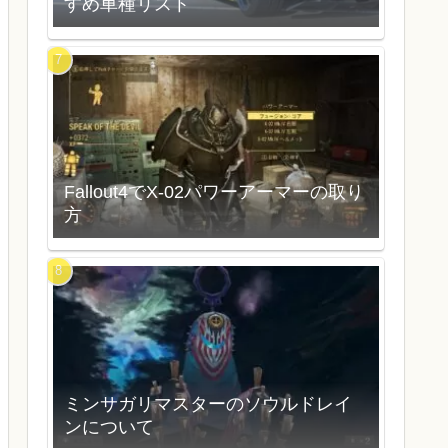
すめ車種リスト
Fallout4でX-02パワーアーマーの取り
方
ミンサガリマスターのソウルドレイ
ンについて