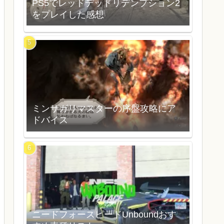
PS5でレッドデッドリデンプション2
をプレイした感想
ミンサガリマスターの序盤攻略にア
ドバイス
ニードフォースピードUnboundおす