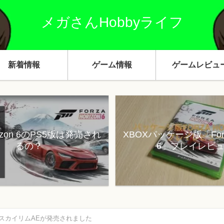
メガさんHobbyライフ
新着情報
ゲーム情報
ゲームレビュ
orizon 6のPS5版は発売され
XBOXパッケージ版「Forza
るの？
6」プレイレビ
h版スカイリムAEが発売されました