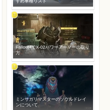
すめ車種リスト
Fallout4でX-02パワーアーマーの取り
方
ミンサガリマスターのソウルドレイ
ンについて