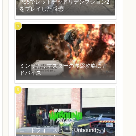
PS5でレッドデッドリデンプション2
をプレイした感想
ミンサガリマスターの序盤攻略にア
ドバイス
ニードフォースピードUnboundおす