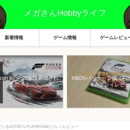
メガさんHobbyライフ
新着情報
ゲーム情報
ゲームレビュ
orizon 6のPS5版は発売され
XBOXパッケージ版「Forza
るの？
6」プレイレビ
いるASTRO’s PLAYROOMのプレイレビュー