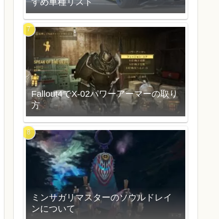
すめ車種リスト
Fallout4でX-02パワーアーマーの取り
方
ミンサガリマスターのソウルドレイ
ンについて