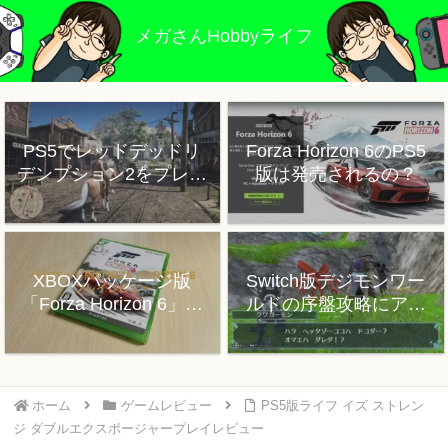
メガさんHobbyライフ
PS5でレッドデッドリ
Forza Horizon 6のPS5
デンプション2をプレイ
版は発売されるの？
した感想
XBOXパッケージ版
Switch版デジモンワー
「Forza Horizon 6」プ
ルドの序盤攻略にアド
レイレビュー
バイス
ホーム
ゲームレビュー
PS5版ライフ イズ ストレン
ジ ダブルエクスポージャープレイレビュー