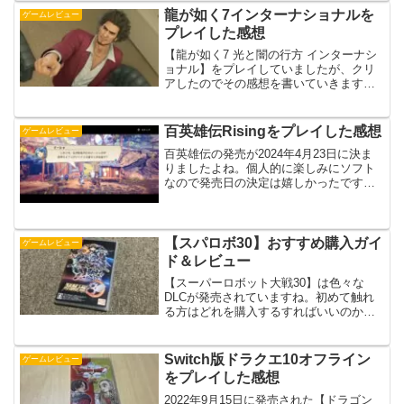
ムなのか気になっていたのでNintendo
龍が如く7インターナショナルを
ゲームレビュー
Swit...
プレイした感想
【龍が如く7 光と闇の行方 インターナシ
ョナル】をプレイしていましたが、クリ
アしたのでその感想を書いていきます。
良かった点、悪かった点のそれぞれを書
いてみました。プレイ機種はXbox Series
X となっています。良かった点ホームレ
百英雄伝Risingをプレイした感想
ゲームレビュー
スか...
百英雄伝の発売が2024年4月23日に決ま
りましたよね。個人的に楽しみにソフト
なので発売日の決定は嬉しかったです。
なので、その前日譚となる【百英雄伝
Rising】についての感想を書いていきま
す。プレイ機種はNintendo Switch版...
【スパロボ30】おすすめ購入ガイ
ゲームレビュー
ド＆レビュー
【スーパーロボット大戦30】は色々な
DLCが発売されていますね。初めて触れ
る方はどれを購入するすればいいのか分
かりにくいかもしれません。なので、個
人的におすすめの買い方を紹介したいと
思います。スパロボ30はどれがおすす
Switch版ドラクエ10オフライン
ゲームレビュー
め？個人的にはパッケー...
をプレイした感想
2022年9月15日に発売された【ドラゴン