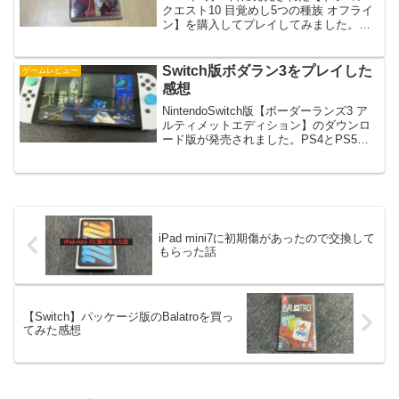
クエスト10 目覚めし5つの種族 オフライ
ン】を購入してプレイしてみました。ド
ラクエ10（略称）はオンライン専用ソフ
トだったので、気になっていたけどプレ
イしていなかったんですよね。オフライ
Switch版ボダラン3をプレイした
ゲームレビュー
ンで1人で...
感想
NintendoSwitch版【ボーダーランズ3 ア
ルティメットエディション】のダウンロ
ード版が発売されました。PS4とPS5で
プレイしたソフトがSwitchでも出来るよ
うになりましたね。どんな感じになって
いるのか気になったので購入してみま...
iPad mini7に初期傷があったので交換して
もらった話
【Switch】パッケージ版のBalatroを買っ
てみた感想