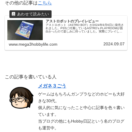
その他の記事は
こちら
アストロボットのプレイレビュー
アストロボット（ASTRO BOT）が2024年9月6日に発売さ
れました。PS5に付属しているASTRO’s PLAYROOMが面
白かったので楽しみに待っていました。実際にプレイして
みて感じたことを書いていきます。2024年TGAでこのゲ
ー...
2024.09.07
www.mega3hobbylife.com
この記事を書いている人
メガネ３ごう
ゲームはもちろんガンプラなどのホビーも大好
きな30代。
個人的に気になったこと中心に記事を色々書い
ています。
当ブログの他にもHobby日記という名のブログ
も運営中。