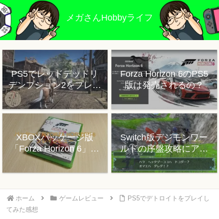
メガさんHobbyライフ
PS5でレッドデッドリ
Forza Horizon 6のPS5
デンプション2をプレイ
版は発売されるの？
した感想
XBOXパッケージ版
Switch版デジモンワー
「Forza Horizon 6」プ
ルドの序盤攻略にアド
レイレビュー
バイス
ホーム
ゲームレビュー
PS5でデトロイトをプレイし
てみた感想