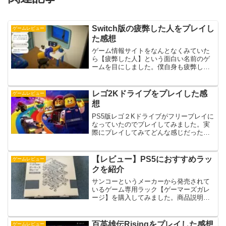
Switch版の疲弊した人をプレイし
ゲームレビュー
た感想
ゲーム情報サイトをなんとなくみていた
ら【疲弊した人】という面白い名前のゲ
ームを目にしました。僕自身も疲弊して
いるのでなんとなくシンパシーを感じる
タイトル。どんな感じのゲームなのかプ
レイしてみたのでゲームの内容や感想を
レゴ2Kドライブをプレイした感
ゲームレビュー
書いていきます。どんなゲ...
想
PS5版レゴ２Kドライブがフリープレイに
なっていたのでプレイしてみました。実
際にプレイしてみてどんな感じだったの
か良い点・悪い点について書いていきま
す。プレイ映像PS5版を実際にプレイし
た映像になります。良い点RPG風のレー
【レビュー】PS5におすすめラッ
ゲームレビュー
スゲームレースや...
クを紹介
サンコーというメーカーから発売されて
いるゲーム専用ラック【ゲーマーズガレ
ージ】を購入してみました。商品説明を
見ていたら本体を置くのにちょうど良さ
そうだと思ったんですよね。実際にどん
な感じだったのか紹介したいと思いま
百英雄伝Risingをプレイした感想
ゲームレビュー