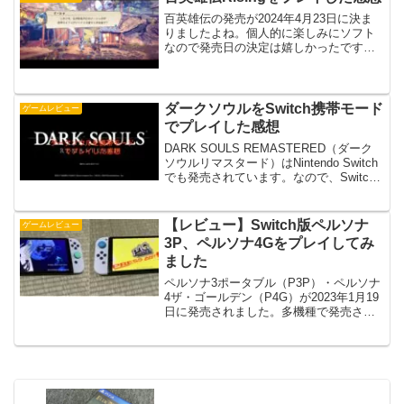
す。※2023年11月26...
百英雄伝の発売が2024年4月23日に決ま
りましたよね。個人的に楽しみにソフト
なので発売日の決定は嬉しかったです。
なので、その前日譚となる【百英雄伝
Rising】についての感想を書いていきま
す。プレイ機種はNintendo Switch版...
ダークソウルをSwitch携帯モード
ゲームレビュー
でプレイした感想
DARK SOULS REMASTERED（ダーク
ソウルリマスタード）はNintendo Switch
でも発売されています。なので、Switch
の特徴でもある携帯モードでプレイでき
ちゃうんですよね。実際にプレイしてみ
てどんな感じだったのか感...
【レビュー】Switch版ペルソナ
ゲームレビュー
3P、ペルソナ4Gをプレイしてみ
ました
ペルソナ3ポータブル（P3P）・ペルソナ
4ザ・ゴールデン（P4G）が2023年1月19
日に発売されました。多機種で発売され
ているのでかなりプレイしやすいゲーム
となりましたね。そんな中、
NintendoSwitch版のP3PとP4Gがどんな
感...