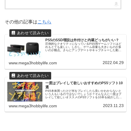
その他の記事は
こちら
PS5のSSD増設は外付けと内蔵どっちがいい？
圧倒的なクオリティになっているPS5用ゲームソフトはど
れもとても楽しい。しかし、ゲーム容量も大きいものが多
いのが難点。さらにアップデートやキャプチャーした動画
も圧迫の原因となるので管理が大変です。そこで、本体容
量の増設を考える方も多いのでは...
2022.04.29
www.mega3hobbylife.com
一度はプレイして欲しいおすすめのPS5ソフト10
選
PS5本体買ったけど何をプレイしたら良いかわからないと
いう人もいるのではないでしょうか？そんな人に一度はプ
レイして欲しいオススメのPS5ソフトを10本を紹介したい
と思います。気になるものがあればぜひプレイしてみてく
ださい。PS5のオススメソ...
2023.11.23
www.mega3hobbylife.com