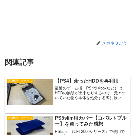
メガネ３ごう
関連記事
【PS4】余ったHDDを再利用
周辺機器・サービス
最近のゲーム機（PS4やXboxなど）は
HDDの換装が出来たりするので、元々つ
いていた物や本体を処分する際に抜いた
内蔵HDDが余ったりすることもあるかと
思います。ちょうどPS4に使われていた
内蔵HDDを貰ったので、これを外付けス
トレージとし...
PS5slim用カバー【コバルトブル
周辺機器・サービス
ー】を買ってみた感想
PS5slim（CFI-2000シリーズ）で使用で