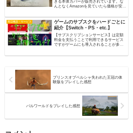
きる本体カバーが販売されています。な
んとなくAmazonを見ていたら価格が安く
なっていたのでコバルトブルーのカバー
を買ってみました。実際に装着してみた
感想を書いていきます。外箱と内容物に
ゲームのサブスクをハードごとに
周辺機器・サービス
つい...
紹介【Switch・PS・etc.】
【サブスクリプションサービス】は定額
料金を支払うことで利用できるサービス
ですがゲームにも導入されることが多く
なってきました。ゲームのサブスクでは
オンラインプレイに必要になったり、対
象タイトルをプレイし放題になったりし
ます。任天堂やPS、マイ...
プリンスオブペルシャ失われた王冠の体
験版をプレイした感想
パルワールドをプレイした感想