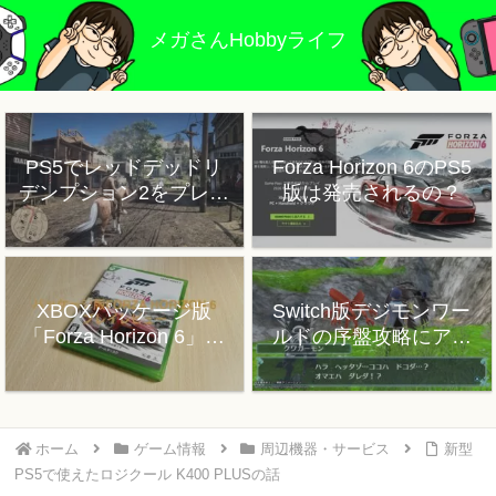
メガさんHobbyライフ
PS5でレッドデッドリ
Forza Horizon 6のPS5
デンプション2をプレイ
版は発売されるの？
した感想
XBOXパッケージ版
Switch版デジモンワー
「Forza Horizon 6」プ
ルドの序盤攻略にアド
レイレビュー
バイス
ホーム
ゲーム情報
周辺機器・サービス
新型
PS5で使えたロジクール K400 PLUSの話