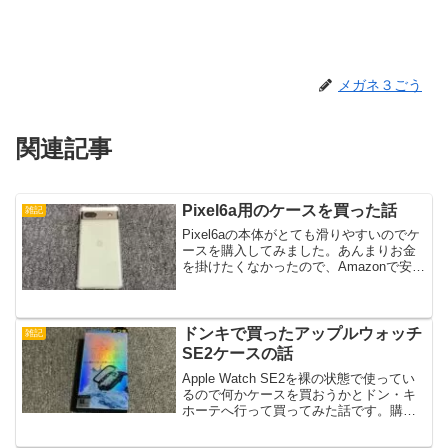
メガネ３ごう
関連記事
Pixel6a用のケースを買った話
雑記
Pixel6aの本体がとても滑りやすいのでケ
ースを購入してみました。あんまりお金
を掛けたくなかったので、Amazonで安そ
うな物がないか物色して見つけました。
どんなケースなのか紹介したいと思いま
す。買ったケースはこれAmazonで何か安
いケ...
ドンキで買ったアップルウォッチ
雑記
SE2ケースの話
Apple Watch SE2を裸の状態で使ってい
るので何かケースを買おうかとドン・キ
ホーテへ行って買ってみた話です。購入
したケースは40mm用の【Dragontrail
Glass】という名前のついた全面保護ケー