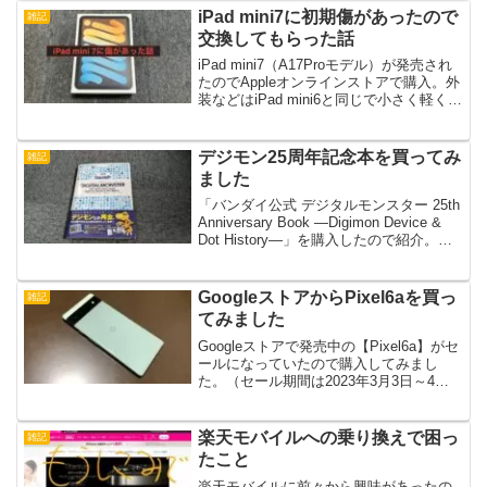
スです。使ってみてどんな感...
iPad mini7に初期傷があったので
雑記
交換してもらった話
iPad mini7（A17Proモデル）が発売され
たのでAppleオンラインストアで購入。外
装などはiPad mini6と同じで小さく軽く使
い勝手がよさそうなので。しかし残念な
ことにディスプレイと本体フレーム部分
に初期傷がついていました。...
デジモン25周年記念本を買ってみ
雑記
ました
「バンダイ公式 デジタルモンスター 25th
Anniversary Book ―Digimon Device &
Dot History―」を購入したので紹介。デ
ジモンの液晶玩具について色々書いてあ
るので懐かしさ満点です。本の内容につ
いて...
GoogleストアからPixel6aを買っ
雑記
てみました
Googleストアで発売中の【Pixel6a】がセ
ールになっていたので購入してみまし
た。（セール期間は2023年3月3日～4月2
日までとなっています。）Googleストア
でどう注文するのかや簡単に使ってみた
感想を書いてきたいと思います。※2...
楽天モバイルへの乗り換えで困っ
雑記
たこと
楽天モバイルに前々から興味があったの