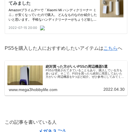
PS5を購入した人におすすめしたいアイテムは
こちら
へ
絶対買った方がいいPS5の周辺機器5選
PS5が増産されてきていることもあり、購入している方も
多いはず。そこで、PS5を買ったら絶対に用意しておいた
方がいい周辺機器を5つほど紹介。ぜひ参考にしてみてくだ
さい。2個目のDualSense本体にコントローラーが付いてい
るので、なぜ？と...
2022.04.30
www.mega3hobbylife.com
この記事を書いている人
メガネ３ごう