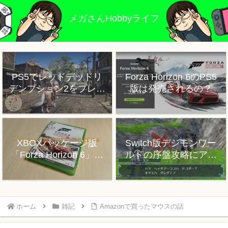
メガさんHobbyライフ
PS5でレッドデッドリ
Forza Horizon 6のPS5
デンプション2をプレイ
版は発売されるの？
した感想
XBOXパッケージ版
Switch版デジモンワー
「Forza Horizon 6」プ
ルドの序盤攻略にアド
レイレビュー
バイス
ホーム
雑記
Amazonで買ったマウスの話