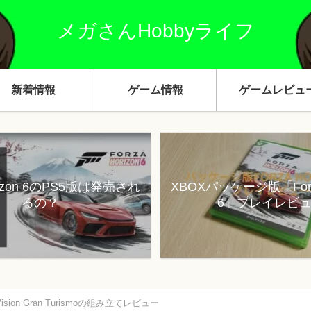
メガさんHobbyライフ
新着情報
ゲーム情報
ゲームレビュ
orizon 6のPS5版は発売され
XBOXパッケージ版「Forza
るの？
6」プレイレビ
Vision Gran Turismoの組み立てレビュー