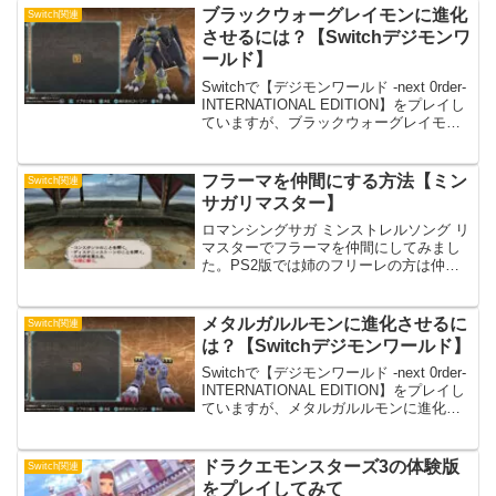
ブラックウォーグレイモンに進化
Switch関連
させるには？【Switchデジモンワ
ールド】
Switchで【デジモンワールド -next 0rder-
INTERNATIONAL EDITION】をプレイし
ていますが、ブラックウォーグレイモン
に進化させることが出来たのでおすすめ
の進化ルートと必要能力を紹介。※2023
年3月26日 ...
フラーマを仲間にする方法【ミン
Switch関連
サガリマスター】
ロマンシングサガ ミンストレルソング リ
マスターでフラーマを仲間にしてみまし
た。PS2版では姉のフリーレの方は仲間
になったんですけどね。フラーマを仲間
にする方法とその能力について書いてい
きたいと思います。※2023年1月7日 記
メタルガルルモンに進化させるに
Switch関連
事更新仲間に...
は？【Switchデジモンワールド】
Switchで【デジモンワールド -next 0rder-
INTERNATIONAL EDITION】をプレイし
ていますが、メタルガルルモンに進化さ
せることが出来たのでおすすめの進化ル
ートと必要能力を紹介。おすすめ進化ル
ートと必要能力メタ...
ドラクエモンスターズ3の体験版
Switch関連
をプレイしてみて