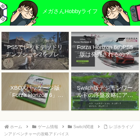
メガさんHobbyライフ
PS5でレッドデッドリ
Forza Horizon 6のPS5
デンプション2をプレイ
版は発売されるの？
した感想
XBOXパッケージ版
Switch版デジモンワー
「Forza Horizon 6」プ
ルドの序盤攻略にアド
レイレビュー
バイス
ホーム
ゲーム情報
Switch関連
レゴホライゾ
ンアドベンチャーの攻略アドバイス