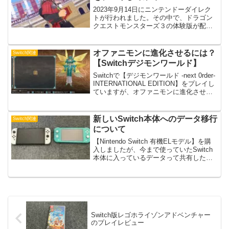
2023年9月14日にニンテンドーダイレク
トが行われました。その中で、ドラゴン
クエストモンスターズ３の体験版が配信
されることに。シリーズ最新作はどんな
感じとなっているのか気になっていたの
で調べてみました。※2023年12月1日
オファニモンに進化させるには？
Switch関連
記事更新発売...
【Switchデジモンワールド】
Switchで【デジモンワールド -next 0rder-
INTERNATIONAL EDITION】をプレイし
ていますが、オファニモンに進化させる
ことが出来たのでおすすめの進化ルート
と必要能力を紹介。※2023年4月2日 記
事更新おすす...
新しいSwitch本体へのデータ移行
Switch関連
について
【Nintendo Switch 有機ELモデル】を購
入しましたが、今まで使っていたSwitch
本体に入っているデータって共有した
り、移行できるのだろうか？と疑問に思
ったのでいろいろ調べてみました。な
お、ニンテンドーアカウント連携済みの1
ユ...
Switch版レゴホライゾンアドベンチャー
のプレイレビュー